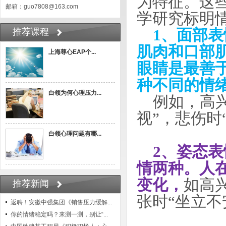
为特征。这
邮箱：guo7808@163.com
学研究标明
推荐课程
1、面
部表
肌肉和口部
上海尊心EAP个...
眼睛是最善
种不同的情
白领为何心理压力...
例如，高兴
视”，悲伤时
白领心理问题有哪...
2、姿态
情两种。人
变化，
如高兴
推荐新闻
张时“坐立不
返聘！安徽中强集团《销售压力缓解...
你的情绪稳定吗？来测一测，别让“...