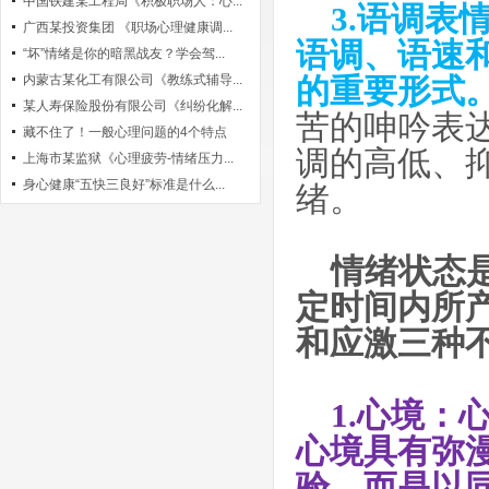
中国铁建某工程局《积极职场人：心...
3.语调
广西某投资集团 《职场心理健康调...
语调、语速
“坏”情绪是你的暗黑战友？学会驾...
内蒙古某化工有限公司《教练式辅导...
的重要形式
某人寿保险股份有限公司《纠纷化解...
苦的呻吟表
藏不住了！一般心理问题的4个特点
调的高低、
上海市某监狱《心理疲劳-情绪压力...
身心健康“五快三良好”标准是什么...
绪。
情绪状态
定时间内所
和应激三种
1.心境：
心境具有弥
验，而是以