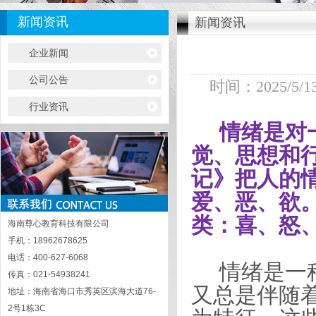
新闻资讯
新闻资讯
企业新闻
公司公告
时间：2025/5/13 
行业资讯
情绪是对
觉、思想和
记》把人的
爱、恶、欲
类：喜、怒
海南尊心教育科技有限公司
手机：18962678625
电话：400-627-6068
情绪是一
传真：021-54938241
又总是伴随
地址：海南省海口市秀英区滨海大道76-
2号1栋3C