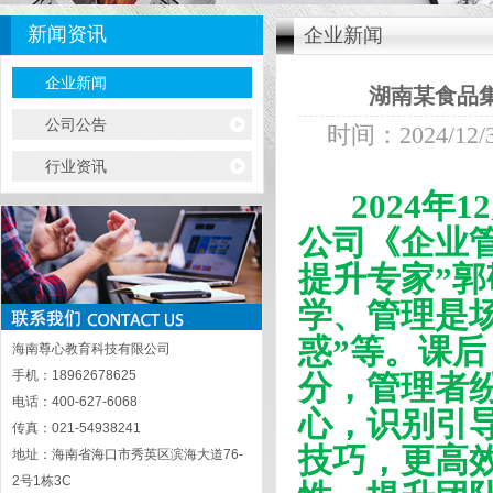
新闻资讯
企业新闻
企业新闻
湖南某食品
公司公告
时间：2024/12/31
行业资讯
2024年
公司《企业
提升专家”
学、管理是
惑”
等
。课后
海南尊心教育科技有限公司
手机：18962678625
分，管理者
电话：400-627-6068
心，
识别引
传真：021-54938241
技巧，更高
地址：海南省海口市秀英区滨海大道76-
2号1栋3C