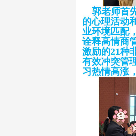
郭老师首
的心理活动
业环境匹配
诠释高情商
激励的21种
有效冲突管
习热情高涨